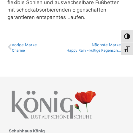
flexible Sohlen und auswechselbare Fußbetten
mit schockabsorbierenden Eigenschaften
garantieren entspanntes Laufen.
Umsch
vo­ri­ge Marke
Nächste Marke
Schri
Charme
Happy Rain – kultige Regenschirme
Schuhhaus König