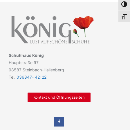
Umsch
Schri
Schuhhaus König
Hauptstraße 97
98587 Steinbach-Hallenberg
Tel.
036847- 42122
Kontakt und Öffnungszeiten