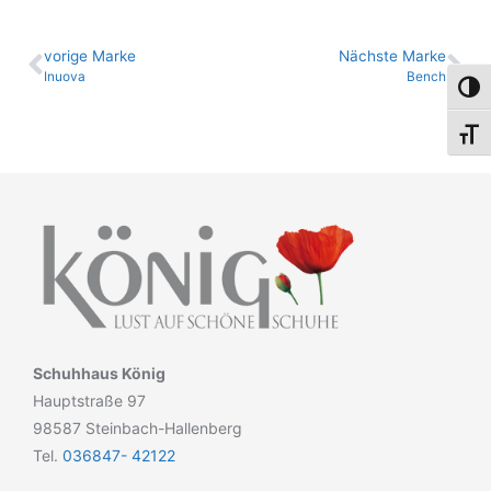
vo­ri­ge Marke
Nächste Marke
Inuova
Bench
Umsch
Schri
Schuhhaus König
Hauptstraße 97
98587 Steinbach-Hallenberg
Tel.
036847- 42122