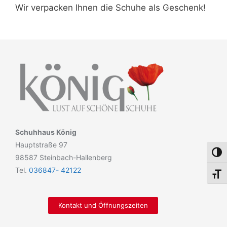
Wir verpacken Ihnen die Schuhe als Geschenk!
Schuhhaus König
Hauptstraße 97
Umsch
98587 Steinbach-Hallenberg
Tel.
036847- 42122
Schri
Kontakt und Öffnungszeiten